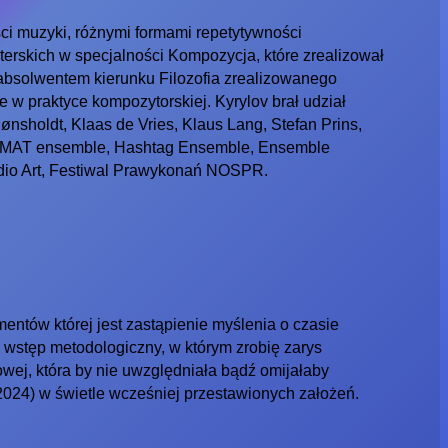
ci muzyki, różnymi formami repetytywności
erskich w specjalności Kompozycja, które zrealizował
absolwentem kierunku Filozofia zrealizowanego
e w praktyce kompozytorskiej. Kyrylov brał udział
sholdt, Klaas de Vries, Klaus Lang, Stefan Prins,
 KoMAT ensemble, Hashtag Ensemble, Ensemble
dio Art, Festiwal Prawykonań NOSPR.
ntów której jest zastąpienie myślenia o czasie
wstęp metodologiczny, w którym zrobię zarys
ciowej, która by nie uwzględniała bądź omijałaby
2024) w świetle wcześniej przestawionych założeń.