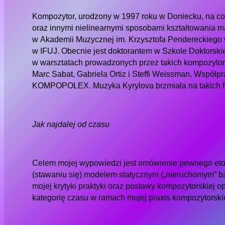
Kompozytor, urodzony w 1997 roku w Doniecku, na co 
oraz innymi nielinearnymi sposobami kształtowania m
w Akademii Muzycznej im. Krzysztofa Pendereckiego 
w IFUJ. Obecnie jest doktorantem w Szkole Doktorskiej
w warsztatach prowadzonych przez takich kompozytoró
Marc Sabat, Gabriela Ortiz i Steffi Weissman. Wsp
KOMPOPOLEX. Muzyka Kyrylova brzmiała na takich fe
Jak najdalej od czasu
Celem mojej wypowiedzi jest omówienie pewnego etosu
(stawaniu się) modelem statycznym („nieruchomym” bą
mojej krytyki praktyki oraz postawy kompozytorskiej op
kategorię czasu w ramach mojej praxis kompozytorski