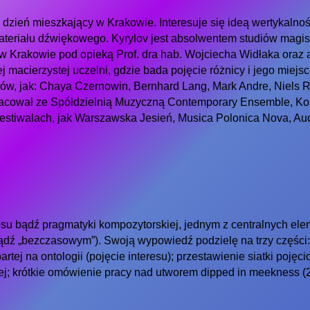
dzień mieszkający w Krakowie. Interesuje się ideą wertykalnoś
ateriału dźwiękowego. Kyrylov jest absolwentem studiów magist
w Krakowie pod opieką Prof. dra hab. Wojciecha Widłaka oraz 
 macierzystej uczelni, gdzie bada pojęcie różnicy i jego miejsc
w, jak: Chaya Czernowin, Bernhard Lang, Mark Andre, Niels Røn
ółpracował ze Spółdzielnią Muzyczną Contemporary Ensemble,
stiwalach, jak Warszawska Jesień, Musica Polonica Nova, Au
 bądź pragmatyki kompozytorskiej, jednym z centralnych eleme
dź „bezczasowym”). Swoją wypowiedź podzielę na trzy części: 
artej na ontologii (pojęcie interesu); przestawienie siatki poję
ej; krótkie omówienie pracy nad utworem dipped in meekness (